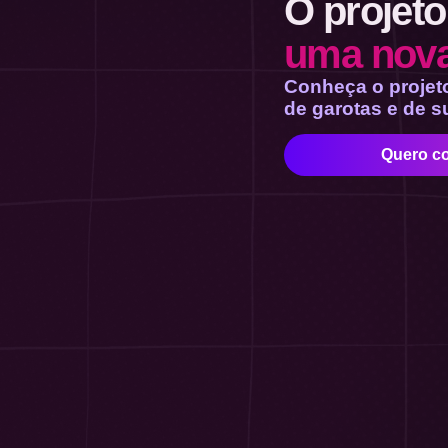
O projet
uma nova
Conheça o projet
de garotas e de s
Quero co