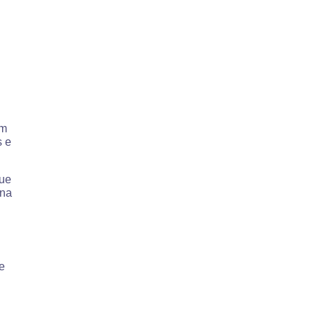
em
s e
que
 na
e